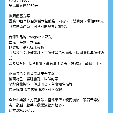
原價：4950元
早鳥優惠價2980元
團購優惠方案：
團購10個再送台灣製木箱鼓袋，可提，可雙肩背，價值800元
（本島免運費）可各別開發票2-3聯皆可。
台灣製品牌 Pangolin木箱鼓
面板：特選梣木貼皮
側背板：高階樺木夾板
共鳴設計：小鼓響線，可調整音色式面板，採國際標準調整方
式
演奏級音色 :低音扎實，高音清晰柔美，好駕馭可輕鬆上手。
正面特色：圓角設計安全美觀
後面特色：貓咪響孔：貓咪的家
全程台灣製造，設計開發，台灣知名品牌
售後服務: 3年售後服務，永久保修
全齡化樂器，方便攜帶，輕鬆學習，親民價格，跟著音樂演
奏，動腦、動手、歡樂運動樂趣多。
尺寸:30x30x48cm