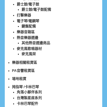
爵士鼓/電子鼓
爵士鼓/電子鼓配備
打擊樂器
電子琴/電鋼琴
鍵盤配備
樂器音箱區
熱音樂器週邊
其他熱音週邊商品
麥克風歌唱器材
麥克風架
樂器相關租賃區
PA音響租賃區
場地租賃
拇指琴 /卡林巴琴
角落小夥伴系列
台灣製星座系列
卡林巴琴配件