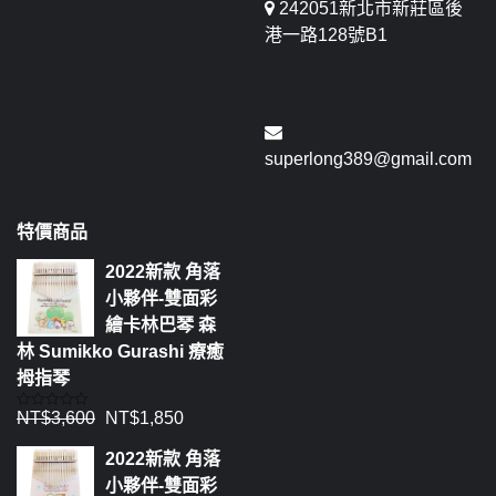
242051新北市新莊區後
港一路128號B1
superlong389@gmail.com
特價商品
2022新款 角落
小夥伴-雙面彩
繪卡林巴琴 森
林 Sumikko Gurashi 療癒
拇指琴
NT$
3,600
NT$
1,850
評
分
0
2022新款 角落
滿
分
小夥伴-雙面彩
5