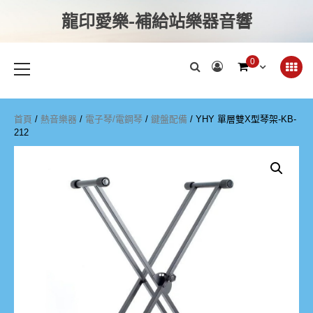
龍印愛樂-補給站樂器音響
0
首頁
/
熱音樂器
/
電子琴/電鋼琴
/
鍵盤配備
/ YHY 單層雙X型琴架-KB-
212