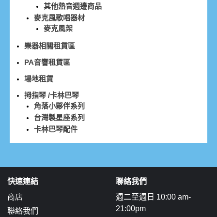
其他熱音週邊商品
麥克風歌唱器材
麥克風架
樂器相關租賃區
PA音響租賃區
場地租賃
拇指琴 /卡林巴琴
角落小夥伴系列
台灣製星座系列
卡林巴琴配件
快速連結
聯絡我們
商店
週二至週日 10:00 am-
21:00pm
聯絡我們