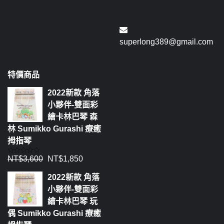
superlong389@gmail.com
特價商品
2022新款 角落
小夥伴-雙面彩
繪卡林巴琴 森
林 Sumikko Gurashi 療癒
拇指琴
NT$
3,600
NT$
1,850
評
分
0
2022新款 角落
滿
分
小夥伴-雙面彩
5
繪卡林巴琴 玩
偶 Sumikko Gurashi 療癒