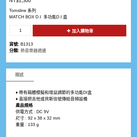
NT$
1,500
Tomsline 系列
MATCH BOX D.I. 多功能D.I.盒
加入購物車
貨號:
B1313
分類:
熱音樂器週邊
描述
♦ 帶有箱體模擬和增益調節的多功能DI盒
♦ 直接把吉他或貝斯信號傳給音頻設備
產品規格
供電方式 : DC 9V
尺寸 : 92 x 38 x 32 mm
重量 : 133 g