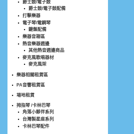
爵士鼓/電子鼓
爵士鼓/電子鼓配備
打擊樂器
電子琴/電鋼琴
鍵盤配備
樂器音箱區
熱音樂器週邊
其他熱音週邊商品
麥克風歌唱器材
麥克風架
樂器相關租賃區
PA音響租賃區
場地租賃
拇指琴 /卡林巴琴
角落小夥伴系列
台灣製星座系列
卡林巴琴配件