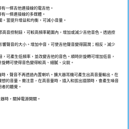
接帶有一條吉他連接線的電吉他。
接帶有一條連接線的多媒體。
範圍。當提升增益和均衡，可減小音量。
調節高音控制鈕，可較高頻率範圍內，增加或減少吉他音色。透過控
漸影響聲音的大小。增加中音，可使吉他聲音變得圓潤；相反，減少
制鈕，可產生低頻率，並改變吉他的音色。順時針旋轉可增加低音，
針旋轉可使得音色變得較高、細膩、尖銳。
用耳機時，聲音不再透過內置喇叭。擴大器耳機可產生出高音量輸出。在
理想的音量。需注意，在高音量時，插入和拔出插頭時，會產生噪音
用者的聽覺。
大器時，關掉電源開關。