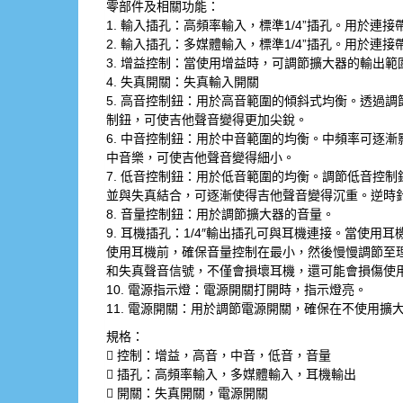
零部件及相關功能：
1. 輸入插孔：高頻率輸入，標準1/4”插孔。用於連
2. 輸入插孔：多媒體輸入，標準1/4”插孔。用於連
3. 增益控制：當使用增益時，可調節擴大器的輸出
4. 失真開關：失真輸入開關
5. 高音控制鈕：用於高音範圍的傾斜式均衡。透過
制鈕，可使吉他聲音變得更加尖銳。
6. 中音控制鈕：用於中音範圍的均衡。中頻率可逐
中音樂，可使吉他聲音變得細小。
7. 低音控制鈕：用於低音範圍的均衡。調節低音控
並與失真結合，可逐漸使得吉他聲音變得沉重。逆時
8. 音量控制鈕：用於調節擴大器的音量。
9. 耳機插孔：1/4″輸出插孔可與耳機連接。當使
使用耳機前，確保音量控制在最小，然後慢慢調節至
和失真聲音信號，不僅會損壞耳機，還可能會損傷使
10. 電源指示燈：電源開關打開時，指示燈亮。
11. 電源開關：用於調節電源開關，確保在不使用擴
規格：
 控制：增益，高音，中音，低音，音量
 插孔：高頻率輸入，多媒體輸入，耳機輸出
 開關：失真開關，電源開關