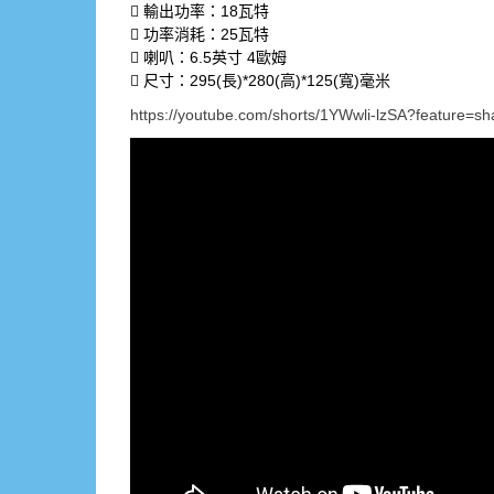
 輸出功率：18瓦特
 功率消耗：25瓦特
 喇叭：6.5英寸 4歐姆
 尺寸：295(長)*280(高)*125(寬)毫米
https://youtube.com/shorts/1YWwli-lzSA?feature=sh