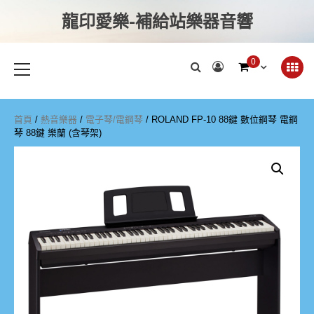
龍印愛樂-補給站樂器音響
0
首頁
/
熱音樂器
/
電子琴/電鋼琴
/ ROLAND FP-10 88鍵 數位鋼琴 電鋼
琴 88鍵 樂蘭 (含琴架)