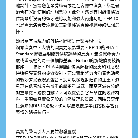
體設計，無論您在琴房練習或是在客廳中演奏，都是最
適合在家庭使用的理想樂器。此外，還具有同級價格數
位鋼琴所沒有的藍牙連線功能和強大內建功能，FP-10
也是專業演奏者添購第二部價格實惠便攜鋼琴的理想選
擇。
透過富有表現力的PHA-4鍵盤讓音樂展現生命
鋼琴演奏中，表情的演奏力最為重要。FP-10的PHA-4
Standard鍵盤展現優質傳統鋼琴的反應，無論您彈奏力
度或重或輕的每一個細微差異，Roland的觸鍵偵測技術
都能一一捕捉。PHA-4鍵盤配備高解析的感應和可展現
快速連彈琴鍵的擒縱機制，可忠實地將力度和音色動態
的微妙差異表現於聲音。您可以發現對細節的注重，還
呈現在低音域具有較重的擊搥重量感，而高音域有較輕
的重量感。觸摸白鍵時，可以感受到它革命性的吸溼材
料，重現如真實象牙般的自然紋理和質感；同時只要連
接選購的DP-10踏板，也可以展現像是半踩踏板等富有
表情的踏板技巧。
－－－－－－－－－－－－－－－－－－－－－－－－
－－－－－－－－－－
真實的聲音引人入勝並激發靈感