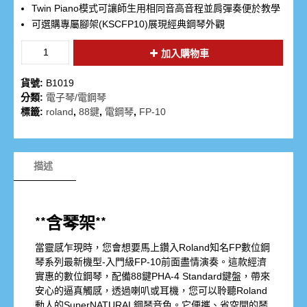
Twin Piano模式可讓師生用相同音高音程並肩彈奏便於教學
可選購專屬腳架(KSCFP10)展現經典鋼琴外觀
加入購物車
貨號:
B1019
分類:
電子琴/電鋼琴
標籤:
roland
,
88鍵
,
電鋼琴
,
FP-10
描述
**含琴架**
當靈感乍現時，您會想要馬上鑽入Roland知名FP數位鋼
琴系列最新機型-入門級FP-10前面盡情演奏。這款經濟
實惠的數位鋼琴，配備88鍵PHA-4 Standard鍵盤，帶來
安心的逼真觸感，透過喇叭或耳機，您可以聆聽Roland
動人的SuperNATURAL鋼琴音色。它便攜、省空間的琴