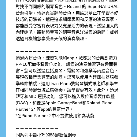
在FP-10的價格區間，您可以找得到其他的樂器，但絕
對找不到同級的鋼琴音色。Roland 的 SuperNATURAL
音源引擎，傳達真實鋼琴音色，無論您是正在學習基礎
技巧的初學者，還是追求細節表現和反應的演奏專家，
都能感受它富有表現力又充滿活力的表現。透過強大的
內建喇叭，將動態豐富的鋼琴音色洋溢您的房間；或者
透過耳機讓您享受全天候的演奏樂趣。
－－－－－－－－－－－－－－－－－－－－－－－－
－－－－－－－－－－
透過內建音色、練習功能和app，激發您的音樂創造力
FP-10配備多種數位功能，讓您的演奏練習更有趣而豐
富。您可以透過包括風琴、電鋼琴和弦樂等內建音色，
展現各種音樂類型的創意。您可以使用內建節拍器培養
準確節拍感，運用Twin Piano雙鋼琴模式讓老師和學生
在相同琴鍵音域並肩彈奏，讓學習更有效。此外，透過
藍牙和MIDI連接功能，您可以進入數位音樂製作軟體
(DAW)，和像是Apple GarageBand和Roland Piano
Partner 2* 等app的豐富世界。
*在Piano Partner 2中不提供使用節奏功能。
－－－－－－－－－－－－－－－－－－－－－－－－
－－－－－－－－－－
同系列中最小巧的88鍵數位鋼琴