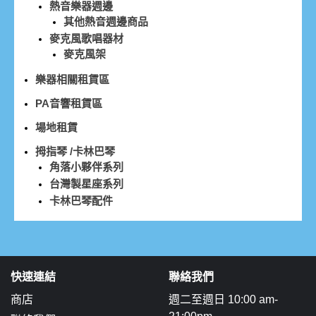
熱音樂器週邊
其他熱音週邊商品
麥克風歌唱器材
麥克風架
樂器相關租賃區
PA音響租賃區
場地租賃
拇指琴 /卡林巴琴
角落小夥伴系列
台灣製星座系列
卡林巴琴配件
快速連結
聯絡我們
商店
週二至週日 10:00 am-