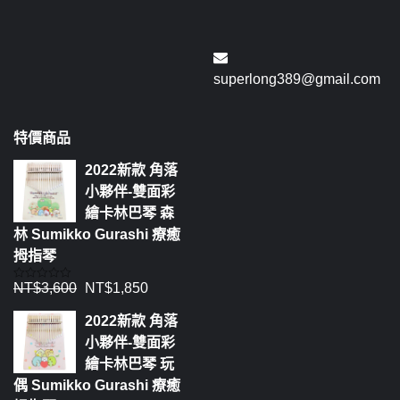
superlong389@gmail.com
特價商品
2022新款 角落
小夥伴-雙面彩
繪卡林巴琴 森
林 Sumikko Gurashi 療癒
拇指琴
NT$
3,600
NT$
1,850
評
分
0
2022新款 角落
滿
分
小夥伴-雙面彩
5
繪卡林巴琴 玩
偶 Sumikko Gurashi 療癒