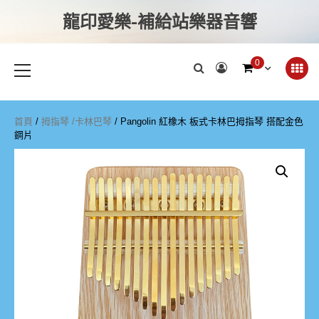
龍印愛樂-補給站樂器音響
0
首頁
/
拇指琴 /卡林巴琴
/ Pangolin 紅橡木 板式卡林巴拇指琴 搭配金色
鋼片