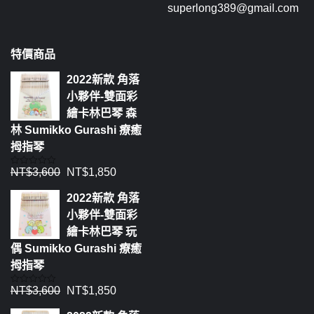
superlong389@gmail.com
特價商品
2022新款 角落
小夥伴-雙面彩
繪卡林巴琴 森
林 Sumikko Gurashi 療癒
拇指琴
NT$
3,600
NT$
1,850
評
分
0
2022新款 角落
滿
分
小夥伴-雙面彩
5
繪卡林巴琴 玩
偶 Sumikko Gurashi 療癒
拇指琴
NT$
3,600
NT$
1,850
評
分
0