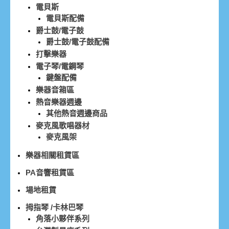
電貝斯
電貝斯配備
爵士鼓/電子鼓
爵士鼓/電子鼓配備
打擊樂器
電子琴/電鋼琴
鍵盤配備
樂器音箱區
熱音樂器週邊
其他熱音週邊商品
麥克風歌唱器材
麥克風架
樂器相關租賃區
PA音響租賃區
場地租賃
拇指琴 /卡林巴琴
角落小夥伴系列