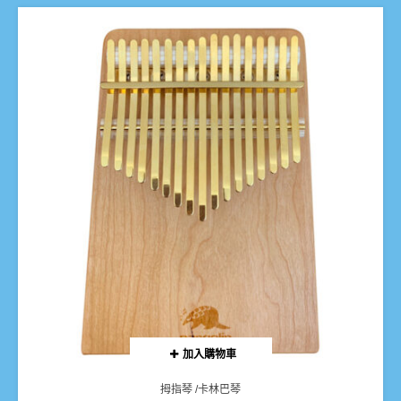
加入購物車
拇指琴 /卡林巴琴