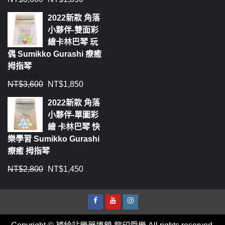
分
0
2022新款 角落
滿
分
小夥伴-雙面彩
5
繪卡林巴琴 玩
偶 Sumikko Gurashi 療癒
拇指琴
NT$
3,600
NT$
1,850
評
分
0
2022新款 角落
滿
分
小夥伴-單圖彩
5
繪 卡林巴琴 快
樂學習 Sumikko Gurashi
療癒 拇指琴
NT$
2,800
NT$
1,450
評
分
0
滿
分
5