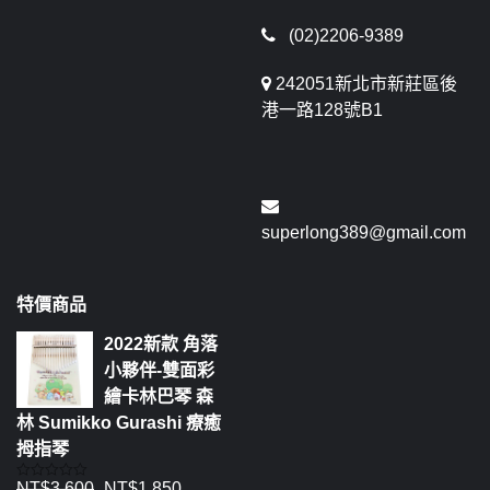
(02)2206-9389
242051新北市新莊區後
港一路128號B1
superlong389@gmail.com
特價商品
2022新款 角落
小夥伴-雙面彩
繪卡林巴琴 森
林 Sumikko Gurashi 療癒
拇指琴
NT$
3,600
NT$
1,850
評