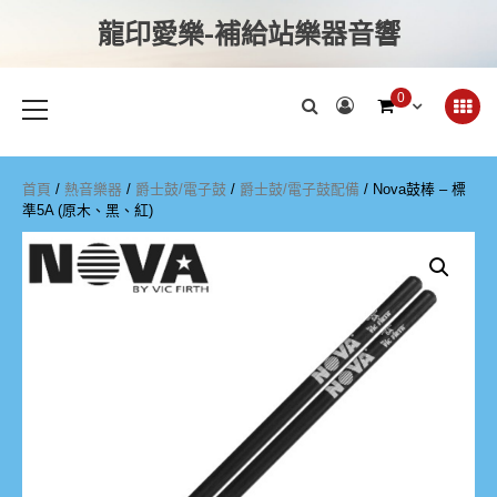
龍印愛樂-補給站樂器音響
0
首頁
/
熱音樂器
/
爵士鼓/電子鼓
/
爵士鼓/電子鼓配備
/ Nova鼓棒 – 標
準5A (原木、黑、紅)