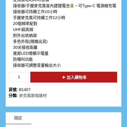
接收器/手握麥克風皆內建鋰電池
，可Type-C 電源線充電
接收器可持續工作10小時
手握麥克風可持續工作12小時
20個頻率配對
UHF超高頻
附外出收納袋
多色外殼(隨機出貨)
30米接收距離
尾部LED燈顯示電量
防嘯叫功能
接收器可調整音量輸出大小
加入購物車
貨號:
B1407
分類:
麥克風歌唱器材
描述