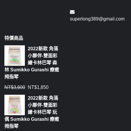
superlong389@gmail.com
特價商品
2022新款 角落
小夥伴-雙面彩
繪卡林巴琴 森
林 Sumikko Gurashi 療癒
拇指琴
NT$
3,600
NT$
1,850
評
分
0
2022新款 角落
滿
分
小夥伴-雙面彩
5
繪卡林巴琴 玩
偶 Sumikko Gurashi 療癒
拇指琴