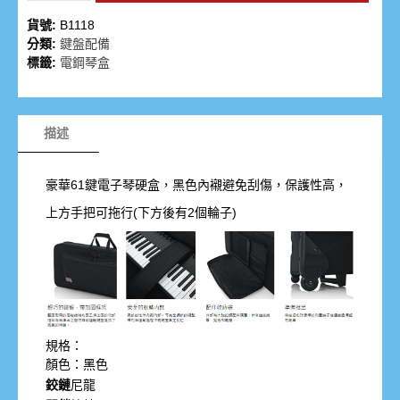
貨號:
B1118
分類:
鍵盤配備
標籤:
電鋼琴盒
描述
豪華61鍵電子琴硬盒，黑色內襯避免刮傷，保護性高，
上方手把可拖行(下方後有2個輪子)
規格：
顏色：黑色
鉸鏈
尼龍