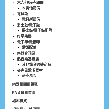
木吉他/烏克麗麗
木吉他配備
電貝斯
電貝斯配備
爵士鼓/電子鼓
爵士鼓/電子鼓配備
打擊樂器
電子琴/電鋼琴
鍵盤配備
樂器音箱區
熱音樂器週邊
其他熱音週邊商品
麥克風歌唱器材
麥克風架
樂器相關租賃區
PA音響租賃區
場地租賃