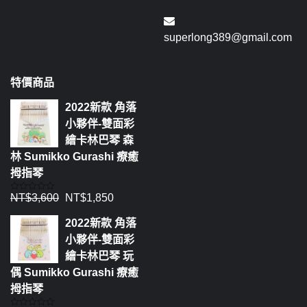
superlong389@gmail.com
特價商品
2022新款 角落
小夥伴-雙面彩
繪卡林巴琴 森
林 Sumikko Gurashi 療癒
拇指琴
NT$
3,600
NT$
1,850
評
分
0
2022新款 角落
滿
分
小夥伴-雙面彩
5
繪卡林巴琴 玩
偶 Sumikko Gurashi 療癒
拇指琴