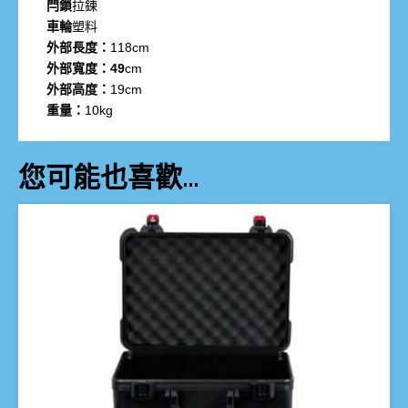
閂鎖
拉鍊
車輪
塑料
外部長度：
118cm
外部寬度：49
cm
外部高度：
19cm
重量：
10kg
您可能也喜歡…