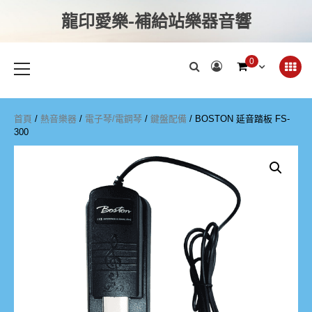
龍印愛樂-補給站樂器音響
0
首頁
/
熱音樂器
/
電子琴/電鋼琴
/
鍵盤配備
/ BOSTON 延音踏板 FS-
300