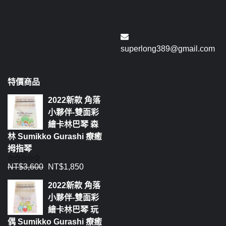
superlong389@gmail.com
特價商品
2022新款 角落
小夥伴-雙面彩
繪卡林巴琴 森
林 Sumikko Gurashi 療癒
拇指琴
NT$
3,600
NT$
1,850
評
分
0
2022新款 角落
滿
分
小夥伴-雙面彩
5
繪卡林巴琴 玩
偶 Sumikko Gurashi 療癒