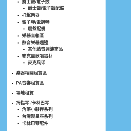
爵士鼓/電子鼓
爵士鼓/電子鼓配備
打擊樂器
電子琴/電鋼琴
鍵盤配備
樂器音箱區
熱音樂器週邊
其他熱音週邊商品
麥克風歌唱器材
麥克風架
樂器相關租賃區
PA音響租賃區
場地租賃
拇指琴 /卡林巴琴
角落小夥伴系列
台灣製星座系列
卡林巴琴配件