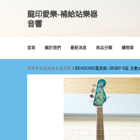
龍印愛樂-補給站樂器
音響
首頁
關於我們
最新消息
商品分類
購物車
首頁
/
熱音樂器
/
電貝斯
/ BENSONS電貝斯-JB5BP-5弦 主