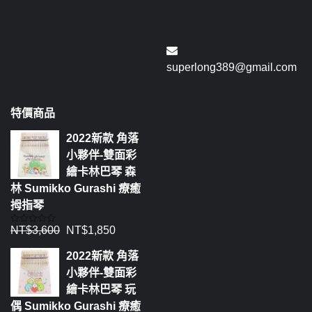
superlong389@gmail.com
特價商品
2022新款 角落
小夥伴-雙面彩
繪卡林巴琴 森
林 Sumikko Gurashi 療癒
拇指琴
NT$
3,600
NT$
1,850
評
分
0
2022新款 角落
滿
分
小夥伴-雙面彩
5
繪卡林巴琴 玩
偶 Sumikko Gurashi 療癒