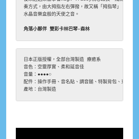
奏方式，由大拇指左右彈撥，故又稱「拇指琴」。音色空
水晶音樂盒般的天使之音。
角落小夥伴 雙彩卡林巴琴-森林
日本正版授權，全部台灣製造 療癒系

音色：空靈厚實、柔和延音佳

音量：●●●●○

配件：操作手冊、音名貼、調音鎚、特製背包、束口袋

產地：台灣製造