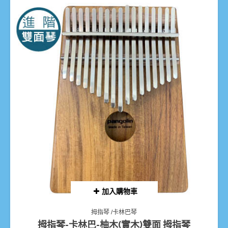
加入購物車
拇指琴 /卡林巴琴
拇指琴-卡林巴-柚木(實木)雙面 拇指琴