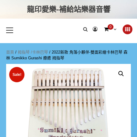
龍印愛樂-補給站樂器音響
0
首頁
/
拇指琴 /卡林巴琴
/ 2022新款 角落小夥伴-雙面彩繪卡林巴琴 森
林 Sumikko Gurashi 療癒 拇指琴
Sale!