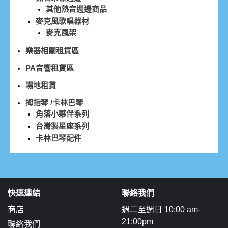
其他熱音週邊商品
麥克風歌唱器材
麥克風架
樂器相關租賃區
PA音響租賃區
場地租賃
拇指琴 /卡林巴琴
角落小夥伴系列
台灣製星座系列
卡林巴琴配件
快速連結
聯絡我們
商店
週二至週日 10:00 am-
21:00pm
聯絡我們