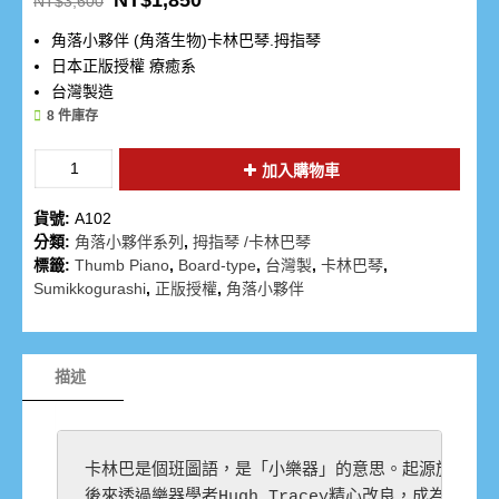
NT$
1,850
NT$
3,600
角落小夥伴 (角落生物)卡林巴琴.拇指琴
日本正版授權 療癒系
台灣製造
8 件庫存
加入購物車
貨號:
A102
分類:
角落小夥伴系列
,
拇指琴 /卡林巴琴
標籤:
Thumb Piano
,
Board-type
,
台灣製
,
卡林巴琴
,
Sumikkogurashi
,
正版授權
,
角落小夥伴
描述
卡林巴是個班圖語，是「小樂器」的意思。起源於非洲，
後來透過樂器學者Hugh Tracey精心改良，成為現今的