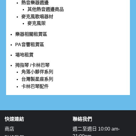
熱音樂器週邊
其他熱音週邊商品
麥克風歌唱器材
麥克風架
樂器相關租賃區
PA音響租賃區
場地租賃
拇指琴 /卡林巴琴
角落小夥伴系列
台灣製星座系列
卡林巴琴配件
快速連結
聯絡我們
商店
週二至週日 10:00 am-