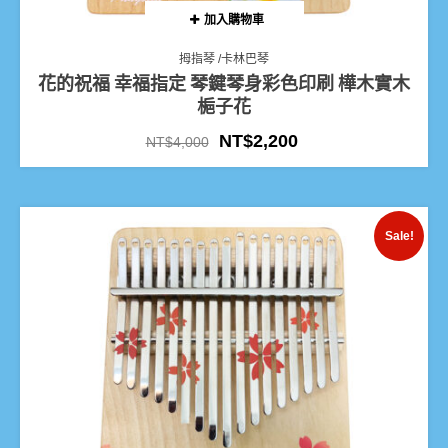
加入購物車
拇指琴 /卡林巴琴
花的祝福 幸福指定 琴鍵琴身彩色印刷 樺木實木
梔子花
NT$
2,200
NT$
4,000
Sale!