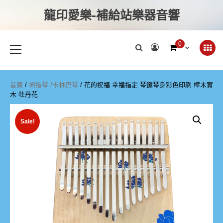
龍印愛樂-補給站樂器音響
0
首頁
/
拇指琴 /卡林巴琴
/ 花的祝福 幸福指定 琴鍵琴身彩色印刷 樺木實
木 牡丹花
Sale!