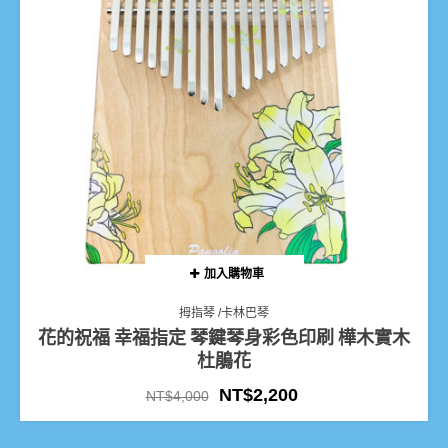
加入購物車
拇指琴 /卡林巴琴
花的祝福 幸福指定 琴鍵琴身彩色印刷 樺木實木
杜鵑花
NT$
2,200
NT$
4,000