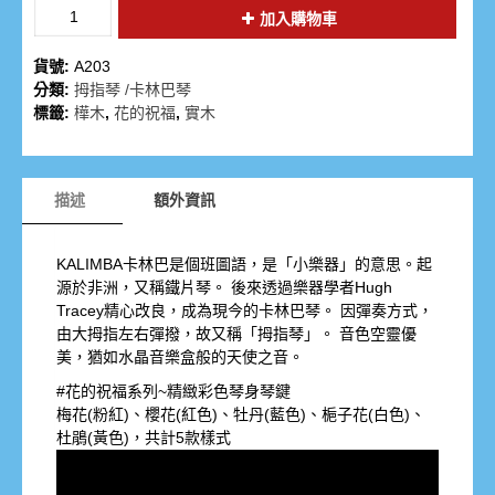
加入購物車
貨號:
A203
分類:
拇指琴 /卡林巴琴
標籤:
樺木
,
花的祝福
,
實木
描述
額外資訊
KALIMBA卡林巴是個班圖語，是「小樂器」的意思。起
源於非洲，又稱鐵片琴。 後來透過樂器學者Hugh
Tracey精心改良，成為現今的卡林巴琴。 因彈奏方式，
由大拇指左右彈撥，故又稱「拇指琴」。 音色空靈優
美，猶如水晶音樂盒般的天使之音。
#花的祝福系列~精緻彩色琴身琴鍵
梅花(粉紅)、櫻花(紅色)、牡丹(藍色)、梔子花(白色)、
杜鵑(黃色)，共計5款樣式