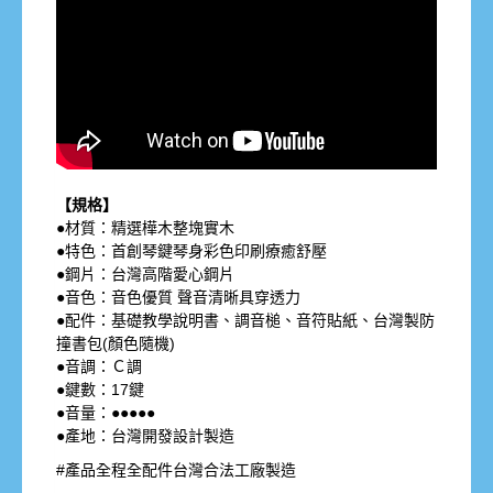
【規格】
●材質：精選樺木整塊實木
●特色：首創琴鍵琴身彩色印刷療癒舒壓
●鋼片：台灣高階愛心鋼片
●音色：音色優質 聲音清晰具穿透力
●配件：基礎教學說明書、調音槌、音符貼紙、台灣製防
撞書包(顏色隨機)
●音調：Ｃ調
●鍵數：17鍵
●音量：●●●●●
●產地：台灣開發設計製造
#產品全程全配件台灣合法工廠製造