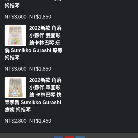
拇指琴
NT$
3,600
NT$
1,850
評
分
0
2022新款 角落
滿
分
小夥伴-雙面彩
5
繪卡林巴琴 玩
偶 Sumikko Gurashi 療癒
拇指琴
NT$
3,600
NT$
1,850
評
分
0
2022新款 角落
滿
分
小夥伴-單圖彩
5
繪 卡林巴琴 快
樂學習 Sumikko Gurashi
療癒 拇指琴
NT$
2,800
NT$
1,450
評
分
0
滿
分