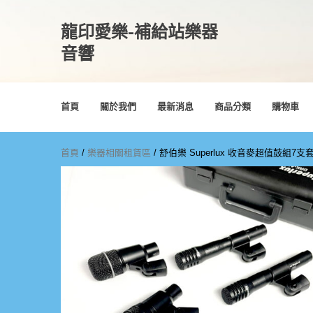
龍印愛樂-補給站樂器
音響
首頁
關於我們
最新消息
商品分類
購物車
首頁
/
樂器相關租賃區
/ 舒伯樂 Superlux 收音麥超值鼓組7支套裝