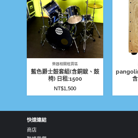
樂器相關租賃區
藍色爵士鼓套組(含銅鈸、鼓
pangol
椅) 日租:1500
含
NT$
1,500
快速連結
商店