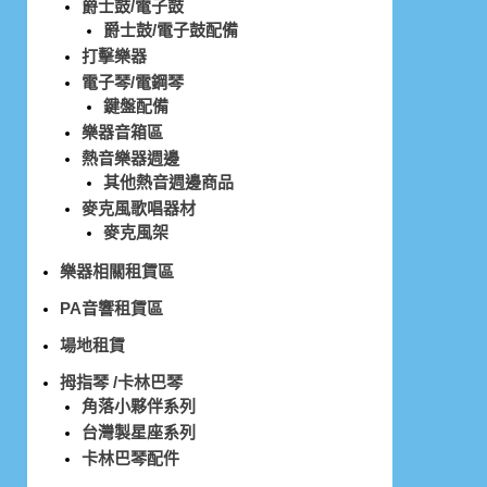
爵士鼓/電子鼓
爵士鼓/電子鼓配備
打擊樂器
電子琴/電鋼琴
鍵盤配備
樂器音箱區
熱音樂器週邊
其他熱音週邊商品
麥克風歌唱器材
麥克風架
樂器相關租賃區
PA音響租賃區
場地租賃
拇指琴 /卡林巴琴
角落小夥伴系列
台灣製星座系列
卡林巴琴配件