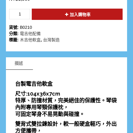
加入購物車
貨號:
B0210
分類:
電吉他配備
標籤:
木吉他軟盒
,
台灣製造
描述
台製電吉他軟盒
尺寸:104x36x7cm
特厚、防撞材質，完美絕佳的保護性。琴袋
內附專用琴頸保護枕，
可固定琴身不易晃動與碰撞。
雙背式雙拉鍊設計，較一般硬盒軽巧，外出
方便攜帶，