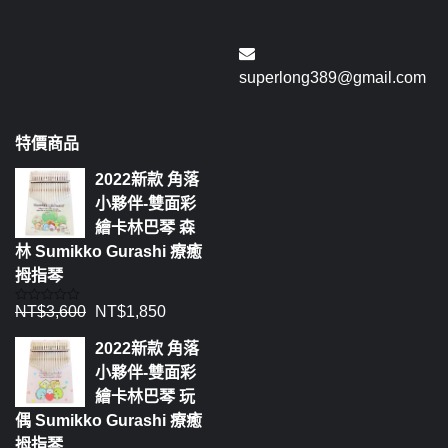
superlong389@gmail.com
特價商品
2022新款 角落
小夥伴-雙面彩
繪卡林巴琴 森
林 Sumikko Gurashi 療癒
拇指琴
NT$
3,600
NT$
1,850
評
分
0
2022新款 角落
滿
分
小夥伴-雙面彩
5
繪卡林巴琴 玩
偶 Sumikko Gurashi 療癒
拇指琴