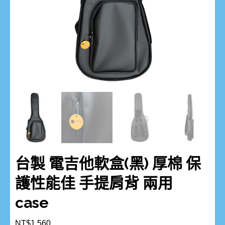
台製 電吉他軟盒(黑) 厚棉 保
護性能佳 手提肩背 兩用
case
NT$
1,560