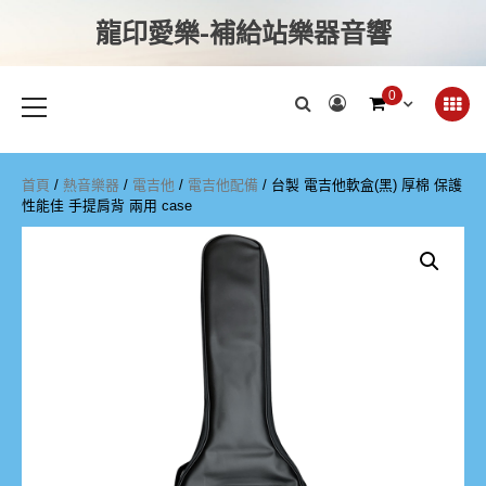
龍印愛樂-補給站樂器音響
0
首頁
/
熱音樂器
/
電吉他
/
電吉他配備
/ 台製 電吉他軟盒(黑) 厚棉 保護
性能佳 手提肩背 兩用 case