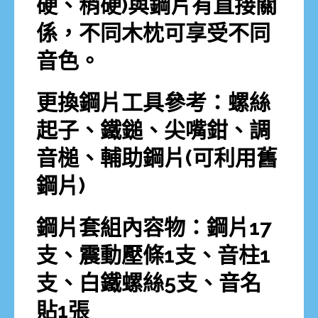
硬、稍硬)與鋼片有直接關
係，不同木枕可享受不同
音色。
更換鋼片工具參考：螺絲
起子、鐵鎚、尖嘴鉗、調
音槌、輔助鋼片(可利用舊
鋼片)
鋼片套組內容物：鋼片17
支、震動壓條1支、音柱1
支、白鐵螺絲5支、音名
貼1張