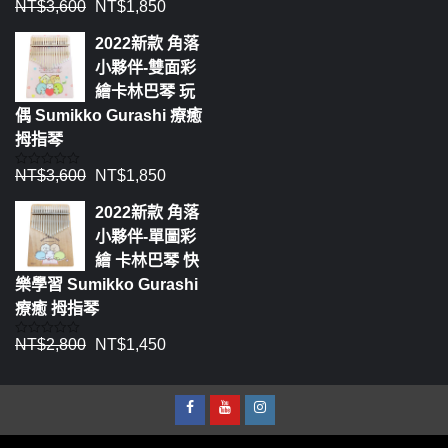
NT$
3,600
NT$
1,850
評
分
0
2022新款 角落
滿
分
小夥伴-雙面彩
5
繪卡林巴琴 玩
偶 Sumikko Gurashi 療癒
拇指琴
NT$
3,600
NT$
1,850
評
分
0
2022新款 角落
滿
分
小夥伴-單圖彩
5
繪 卡林巴琴 快
樂學習 Sumikko Gurashi
療癒 拇指琴
NT$
2,800
NT$
1,450
評
分
0
滿
分
5