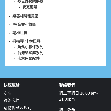
麥克風歌唱器材
麥克風架
樂器相關租賃區
PA音響租賃區
場地租賃
拇指琴 /卡林巴琴
角落小夥伴系列
台灣製星座系列
卡林巴琴配件
快速連結
聯絡我們
商店
週二至週日 10:00 am-
21:00pm
聯絡我們
購物條款及規則
週一公休