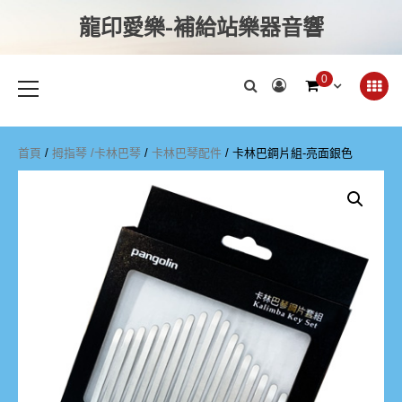
龍印愛樂-補給站樂器音響
0
首頁
/
拇指琴 /卡林巴琴
/
卡林巴琴配件
/ 卡林巴鋼片組-亮面銀色