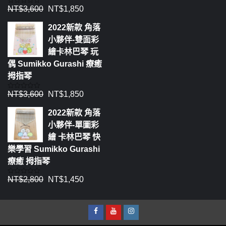
NT$
3,600
NT$
1,850
評
分
0
2022新款 角落
滿
分
小夥伴-雙面彩
5
繪卡林巴琴 玩
偶 Sumikko Gurashi 療癒
拇指琴
NT$
3,600
NT$
1,850
評
分
0
2022新款 角落
滿
分
小夥伴-單圖彩
5
繪 卡林巴琴 快
樂學習 Sumikko Gurashi
療癒 拇指琴
NT$
2,800
NT$
1,450
評
分
0
滿
分
5