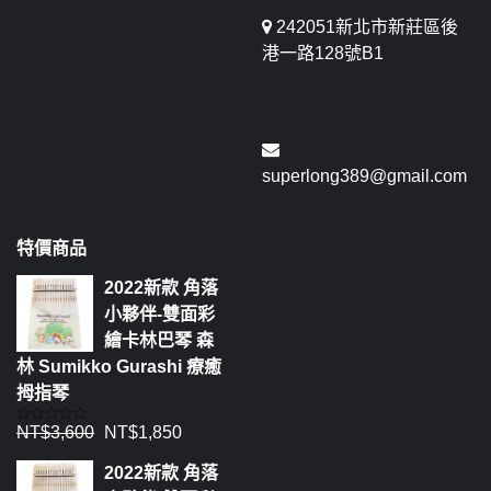
242051新北市新莊區後
港一路128號B1
superlong389@gmail.com
特價商品
2022新款 角落
小夥伴-雙面彩
繪卡林巴琴 森
林 Sumikko Gurashi 療癒
拇指琴
NT$
3,600
NT$
1,850
評
分
0
2022新款 角落
滿
分