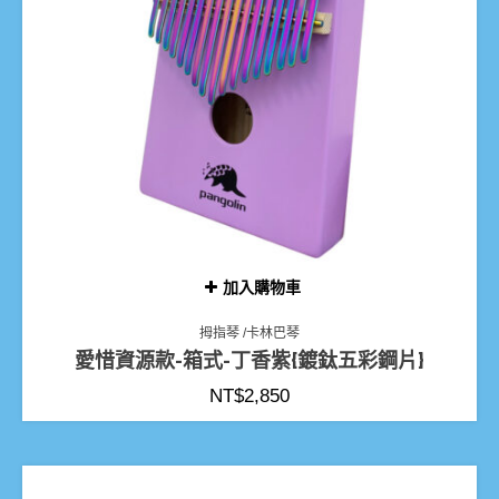
加入購物車
拇指琴 /卡林巴琴
愛惜資源款-箱式-丁香紫{鍍鈦五彩鋼片}
NT$
2,850