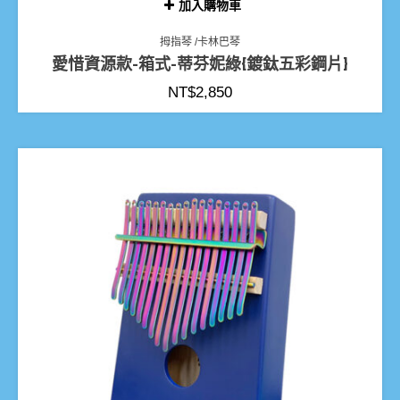
加入購物車
拇指琴 /卡林巴琴
愛惜資源款-箱式-蒂芬妮綠{鍍鈦五彩鋼片}
NT$
2,850