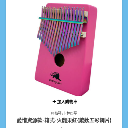
加入購物車
拇指琴 /卡林巴琴
愛惜資源款-箱式-火龍果紅{鍍鈦五彩鋼片}