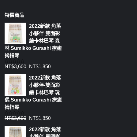
特價商品
2022新款 角落
小夥伴-雙面彩
繪卡林巴琴 森
林 Sumikko Gurashi 療癒
拇指琴
NT$
3,600
NT$
1,850
評
分
0
2022新款 角落
滿
分
小夥伴-雙面彩
5
繪卡林巴琴 玩
偶 Sumikko Gurashi 療癒
拇指琴
NT$
3,600
NT$
1,850
評
分
0
2022新款 角落
滿
分
小夥伴-單圖彩
5