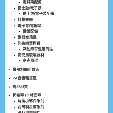
電貝斯配備
爵士鼓/電子鼓
爵士鼓/電子鼓配備
打擊樂器
電子琴/電鋼琴
鍵盤配備
樂器音箱區
熱音樂器週邊
其他熱音週邊商品
麥克風歌唱器材
麥克風架
樂器相關租賃區
PA音響租賃區
場地租賃
拇指琴 /卡林巴琴
角落小夥伴系列
台灣製星座系列
卡林巴琴配件