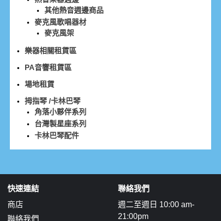
其他熱音週邊商品
麥克風歌唱器材
麥克風架
樂器相關租賃區
PA音響租賃區
場地租賃
拇指琴 /卡林巴琴
角落小夥伴系列
台灣製星座系列
卡林巴琴配件
快速連結
聯絡我們
商店
週二至週日 10:00 am-
21:00pm
聯絡我們