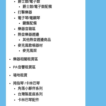
爵士鼓/電子鼓
爵士鼓/電子鼓配備
打擊樂器
電子琴/電鋼琴
鍵盤配備
樂器音箱區
熱音樂器週邊
其他熱音週邊商品
麥克風歌唱器材
麥克風架
樂器相關租賃區
PA音響租賃區
場地租賃
拇指琴 /卡林巴琴
角落小夥伴系列
台灣製星座系列
卡林巴琴配件