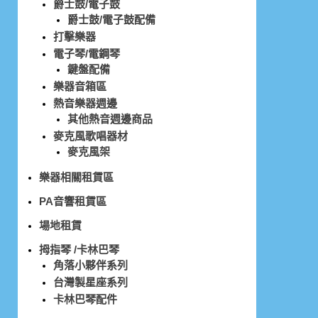
爵士鼓/電子鼓
爵士鼓/電子鼓配備
打擊樂器
電子琴/電鋼琴
鍵盤配備
樂器音箱區
熱音樂器週邊
其他熱音週邊商品
麥克風歌唱器材
麥克風架
樂器相關租賃區
PA音響租賃區
場地租賃
拇指琴 /卡林巴琴
角落小夥伴系列
台灣製星座系列
卡林巴琴配件