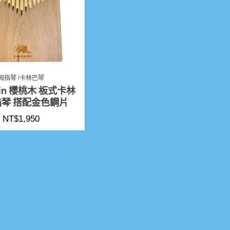
拇指琴 /卡林巴琴
lin 櫻桃木 板式卡林
琴 搭配金色鋼片
NT$
1,950