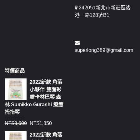
242051新北市新莊區後
港一路128號B1
superlong389@gmail.com
特價商品
2022新款 角落
小夥伴-雙面彩
繪卡林巴琴 森
林 Sumikko Gurashi 療癒
拇指琴
NT$
3,600
NT$
1,850
評
分
0
2022新款 角落
滿
分