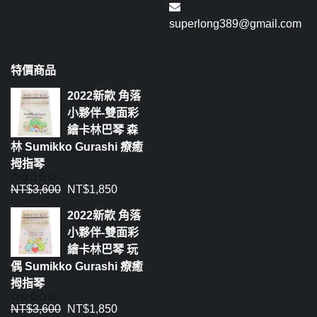
superlong389@gmail.com
特價商品
2022新款 角落
小夥伴-雙面彩
繪卡林巴琴 森
林 Sumikko Gurashi 療癒
拇指琴
NT$
3,600
NT$
1,850
評
分
0
2022新款 角落
滿
分
小夥伴-雙面彩
5
繪卡林巴琴 玩
偶 Sumikko Gurashi 療癒
拇指琴
NT$
3,600
NT$
1,850
評