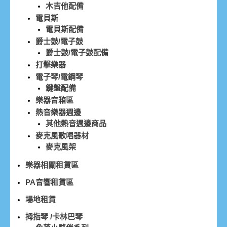
木吉他配備
電貝斯
電貝斯配備
爵士鼓/電子鼓
爵士鼓/電子鼓配備
打擊樂器
電子琴/電鋼琴
鍵盤配備
樂器音箱區
熱音樂器週邊
其他熱音週邊商品
麥克風歌唱器材
麥克風架
樂器相關租賃區
PA音響租賃區
場地租賃
拇指琴 /卡林巴琴