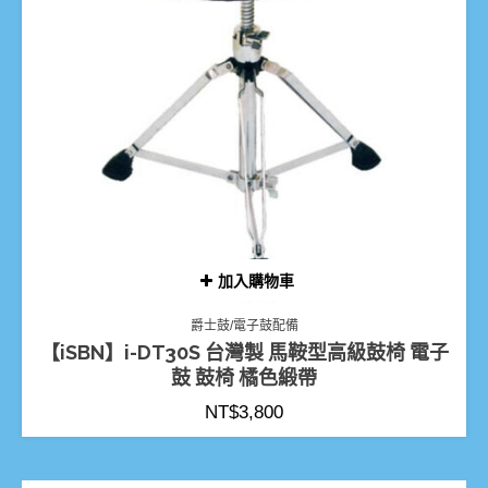
加入購物車
爵士鼓/電子鼓配備
【iSBN】i-DT30S 台灣製 馬鞍型高級鼓椅 電子
鼓 鼓椅 橘色緞帶
NT$
3,800