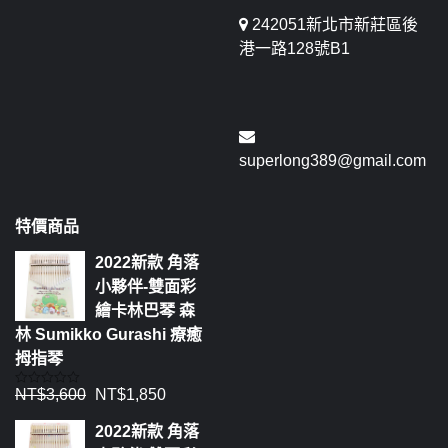
242051新北市新莊區後
港一路128號B1
superlong389@gmail.com
特價商品
2022新款 角落
小夥伴-雙面彩
繪卡林巴琴 森
林 Sumikko Gurashi 療癒
拇指琴
NT$
3,600
NT$
1,850
評
分
0
2022新款 角落
滿
分