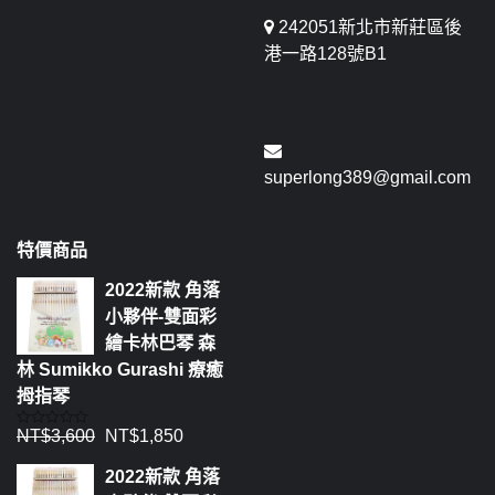
242051新北市新莊區後
港一路128號B1
superlong389@gmail.com
特價商品
2022新款 角落
小夥伴-雙面彩
繪卡林巴琴 森
林 Sumikko Gurashi 療癒
拇指琴
NT$
3,600
NT$
1,850
評
分
0
2022新款 角落
滿
分