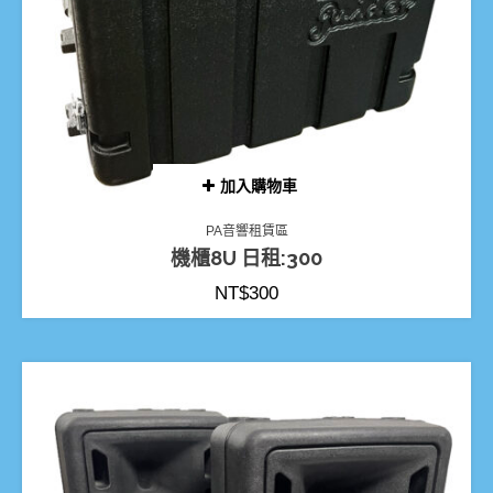
加入購物車
PA音響租賃區
機櫃8U 日租:300
NT$
300