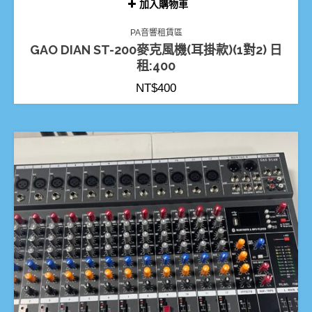
加入購物車
PA音響租賃區
GAO DIAN ST-200麥克風機(耳掛款)(1對2) 日
租:400
NT$
400