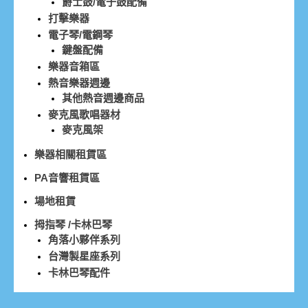
爵士鼓/電子鼓配備
打擊樂器
電子琴/電鋼琴
鍵盤配備
樂器音箱區
熱音樂器週邊
其他熱音週邊商品
麥克風歌唱器材
麥克風架
樂器相關租賃區
PA音響租賃區
場地租賃
拇指琴 /卡林巴琴
角落小夥伴系列
台灣製星座系列
卡林巴琴配件