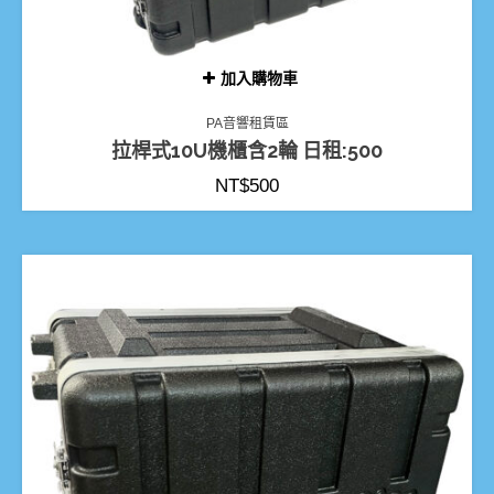
加入購物車
PA音響租賃區
拉桿式10U機櫃含2輪 日租:500
NT$
500