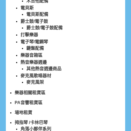
木吉他配備
電貝斯
電貝斯配備
爵士鼓/電子鼓
爵士鼓/電子鼓配備
打擊樂器
電子琴/電鋼琴
鍵盤配備
樂器音箱區
熱音樂器週邊
其他熱音週邊商品
麥克風歌唱器材
麥克風架
樂器相關租賃區
PA音響租賃區
場地租賃
拇指琴 /卡林巴琴
角落小夥伴系列