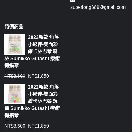
superlong389@gmail.com
特價商品
2022新款 角落
小夥伴-雙面彩
繪卡林巴琴 森
林 Sumikko Gurashi 療癒
拇指琴
NT$
3,600
NT$
1,850
評
分
0
2022新款 角落
滿
分
小夥伴-雙面彩
5
繪卡林巴琴 玩
偶 Sumikko Gurashi 療癒
拇指琴
NT$
3,600
NT$
1,850
評
分