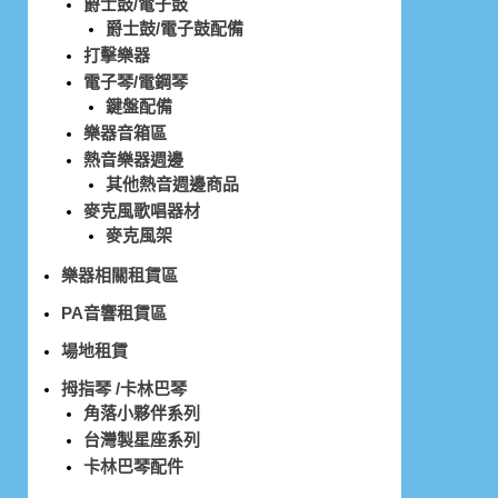
爵士鼓/電子鼓
爵士鼓/電子鼓配備
打擊樂器
電子琴/電鋼琴
鍵盤配備
樂器音箱區
熱音樂器週邊
其他熱音週邊商品
麥克風歌唱器材
麥克風架
樂器相關租賃區
PA音響租賃區
場地租賃
拇指琴 /卡林巴琴
角落小夥伴系列
台灣製星座系列
卡林巴琴配件